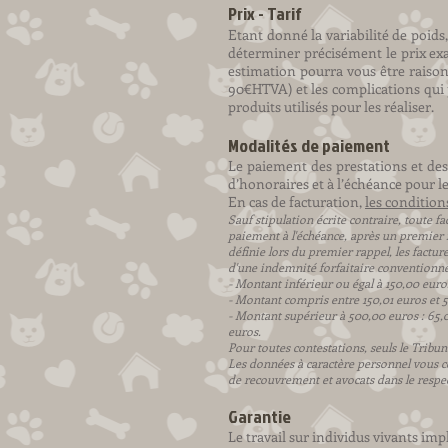
Prix - Tarif
Etant donné la variabilité de poids
déterminer précisément le prix ex
estimation pourra vous être raison
90€HTVA) et les complications qui p
produits utilisés pour les réaliser.
Modalités de paiement
Le paiement des prestations et des
d’honoraires et à l’échéance pour l
En cas de facturation,
les condition
Sauf stipulation écrite contraire, toute f
paiement à l'échéance, après un premier
définie lors du premier rappel, les factu
d'une indemnité forfaitaire conventionnell
- Montant inférieur ou égal à 150,00 euro
- Montant compris entre 150,01 euros et 5
- Montant supérieur à 500,00 euros : 6
euros.
Pour toutes contestations, seuls le Tri
Les données à caractère personnel vous c
de recouvrement et avocats dans le respect 
Garantie
Le travail sur individus vivants imp