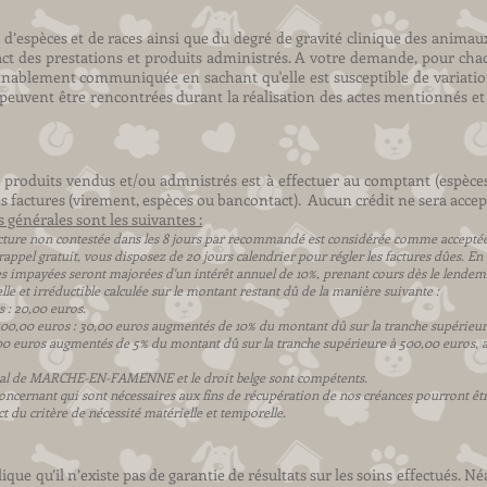
, d’espèces et de races ainsi que du degré de gravité clinique des animaux
act des prestations et produits administrés. A votre demande, pour ch
nablement communiquée en sachant qu'elle est susceptible de variation 
euvent être rencontrées durant la réalisation des actes mentionnés et s
 produits vendus et/ou admnistrés est à effectuer au comptant (espèce
es factures (virement, espèces ou bancontact). Aucun crédit ne sera accep
s générales sont les suivantes :
acture non contestée dans les 8 jours par recommandé est considérée comme acceptée
 rappel gratuit, vous disposez de 20 jours calendrier pour régler les factures dûes. En
res impayées seront majorées d'un intérêt annuel de 10%, prenant cours dès le lende
e et irréductible calculée sur le montant restant dû de la manière suivante :
s : 20,00 euros.
00,00 euros : 30,00 euros augmentés de 10% du montant dû sur la tranche supérieure
5,00 euros augmentés de 5% du montant dû sur la tranche supérieure à 500,00 euro
bunal de MARCHE-EN-FAMENNE et le droit belge sont compétents.
oncernant qui sont nécessaires aux fins de récupération de nos créances pourront êt
du critère de nécessité matérielle et temporelle.
lique qu’il n’existe pas de garantie de résultats sur les soins effectués. 