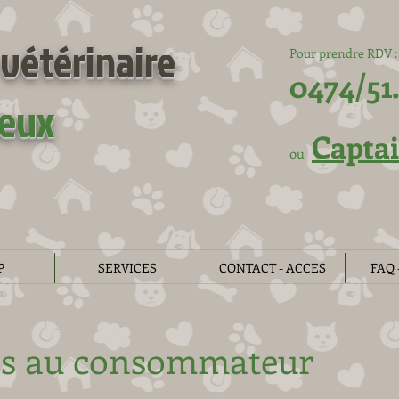
vétérinaire
Pour prendre RDV
:
0474/51.
eux
Capta
ou
P
SERVICES
CONTACT - ACCES
FAQ 
ns au consommateur