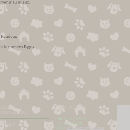
arvenir au mieux.
0
7 Rendeux
sous le numéro F4305
HEURES
ADRESSE
D'OUVERTURE
Rte de La-Roche 6
6987 RENDEUX
Sur RDV
Mail :
dr.mascetti@gmail.com